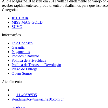
A loja Magazine10 nasceu em 2011 voltada diretamente ao varejo on-li
receber rapidamente seu produto, então trabalhamos para que isso aco
Categorias
JET HAIR
MISS MAG GOLD
SUVO
Informações
Fale Conosco
Garantia
Pagamentos
Pedidos / Rastreio
Política de Privacidade
Política de Trocas ou Devolução
Prazo de Entrega
Quem Somos
Atendimento
11 40636535
atendimento@magazine10.com.br
facebook